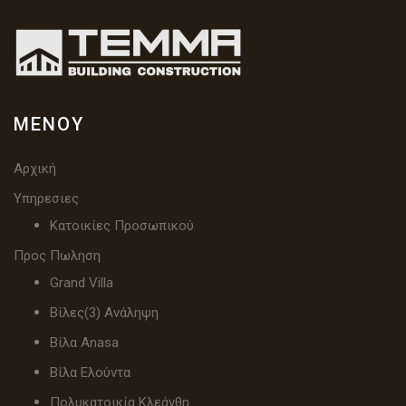
ΜΕΝΟΎ
Αρχική
Υπηρεσιες
Κατοικίες Προσωπικού
Προς Πωληση
Grand Villa
Βίλες(3) Ανάληψη
Βίλα Anasa
Βίλα Ελούντα
Πολυκατοικία Κλεάνθη