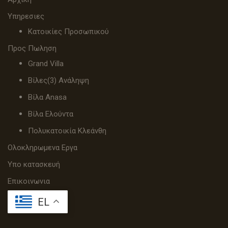
Υπηρεσιες
Κατοικίες Προσωπικού
Προς Πωληση
Grand Villa
Βίλες(3) Ανάληψη
Βίλα Anasa
Βίλα Ελούντα
Πολυκατοικία Κλεάνθη
Ολοκληρωμενα Εργα
Υπο κατασκευή
Επικοινωνια
EL