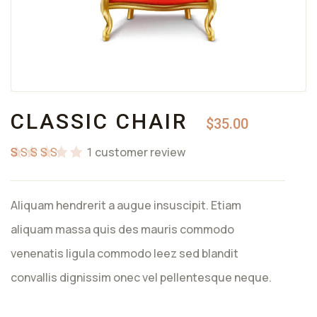
CLASSIC CHAIR
$
35.00
customer review
1
Βαθμολογήθηκε
1
με
5.00
από 5
Aliquam hendrerit a augue insuscipit. Etiam
με βάση
βαθμολογία
aliquam massa quis des mauris commodo
πελάτη
venenatis ligula commodo leez sed blandit
convallis dignissim onec vel pellentesque neque.