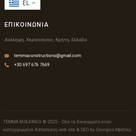
EL
ΕΠΙΚΟΙΝΩΝΊΑ
Ανάληψη, Χερσόνησος, Κρήτη, Ελλάδα
temmaconstructions@gmail.com
+30 697 676 7669
TEMMA BUILDINGS © 2025 - Όλα τα δικαιώματα είναι
κατοχυρωμένα.
Κατασκευή web site
& SEO by Georgios Mpitzes