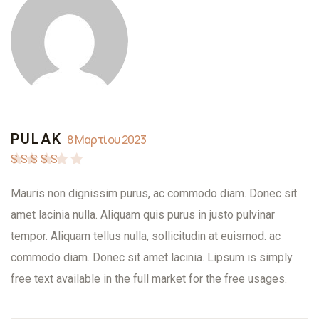
PULAK
8 Μαρτίου 2023
Βαθμολογήθηκε
Mauris non dignissim purus, ac commodo diam. Donec sit
με
5
από 5
amet lacinia nulla. Aliquam quis purus in justo pulvinar
tempor. Aliquam tellus nulla, sollicitudin at euismod. ac
commodo diam. Donec sit amet lacinia. Lipsum is simply
free text available in the full market for the free usages.