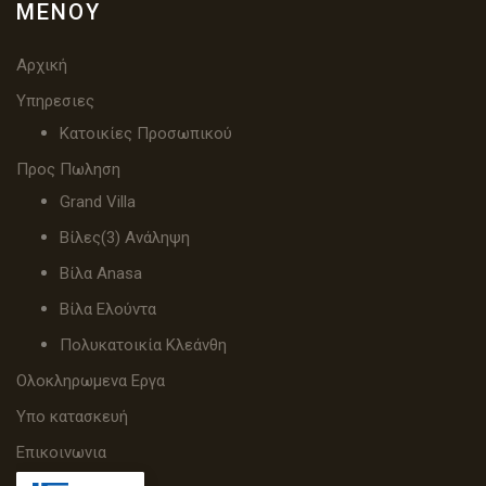
ΜΕΝΟΎ
Αρχική
Υπηρεσιες
Κατοικίες Προσωπικού
Προς Πωληση
Grand Villa
Βίλες(3) Ανάληψη
Βίλα Anasa
Βίλα Ελούντα
Πολυκατοικία Κλεάνθη
Ολοκληρωμενα Εργα
Υπο κατασκευή
Επικοινωνια