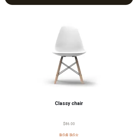
βάση
βαθμολογίες
πελάτη
Classy chair
$
86.00