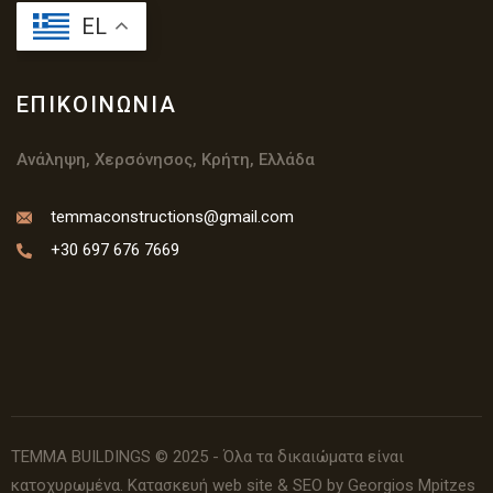
EL
ΕΠΙΚΟΙΝΩΝΊΑ
Ανάληψη, Χερσόνησος, Κρήτη, Ελλάδα
temmaconstructions@gmail.com
+30 697 676 7669
TEMMA BUILDINGS © 2025 - Όλα τα δικαιώματα είναι
κατοχυρωμένα.
Κατασκευή web site
& SEO by Georgios Mpitzes