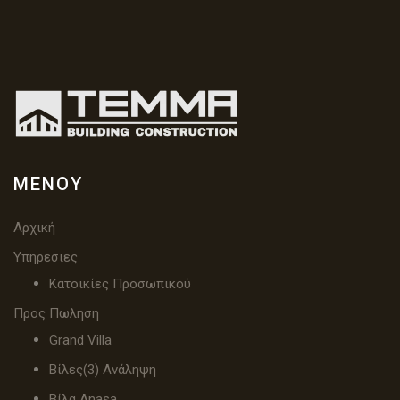
ΜΕΝΟΎ
Αρχική
Υπηρεσιες
Κατοικίες Προσωπικού
Προς Πωληση
Grand Villa
Βίλες(3) Ανάληψη
Βίλα Anasa