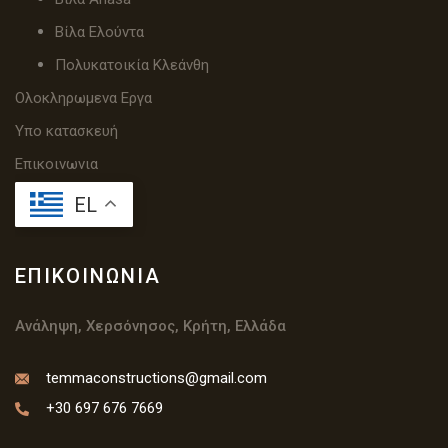
Βίλα Ελούντα
Πολυκατοικία Κλεάνθη
Ολοκληρωμενα Εργα
Υπο κατασκευή
Επικοινωνια
EL
ΕΠΙΚΟΙΝΩΝΊΑ
Ανάληψη, Χερσόνησος, Κρήτη, Ελλάδα
temmaconstructions@gmail.com
+30 697 676 7669